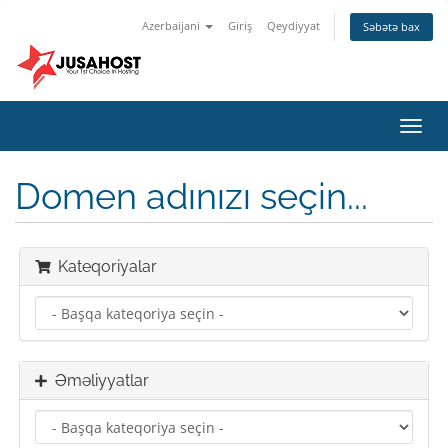
Azerbaijani
Giriş
Qeydiyyat
Səbətə bax
Naviq
keçid
Domen adınızı seçin...
Kateqoriyalar
Əməliyyatlar