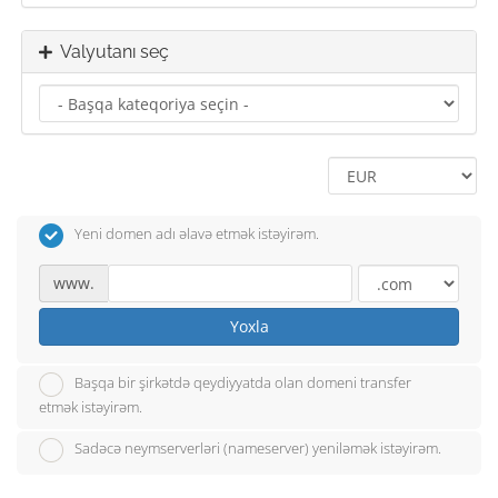
Valyutanı seç
Yeni domen adı əlavə etmək istəyirəm.
www.
Yoxla
Başqa bir şirkətdə qeydiyyatda olan domeni transfer
etmək istəyirəm.
Sadəcə neymserverləri (nameserver) yeniləmək istəyirəm.