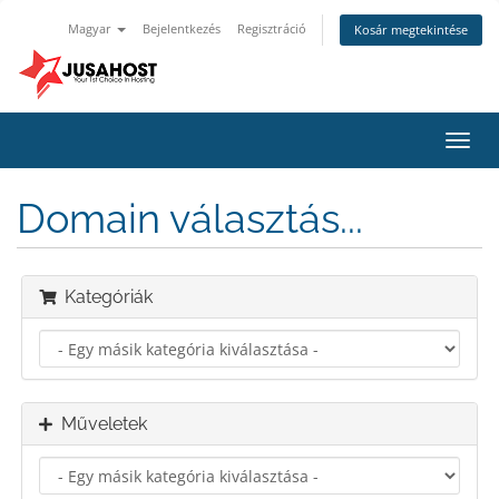
Magyar
Bejelentkezés
Regisztráció
Kosár megtekintése
Váltá
a
navig
Domain választás...
Kategóriák
Műveletek