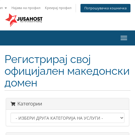
an
Најава на профил
Креирај профил
Потрошувачка кошничка
Вклу
ја
нави
Регистрирај свој
официјален македонски
домен
Категории