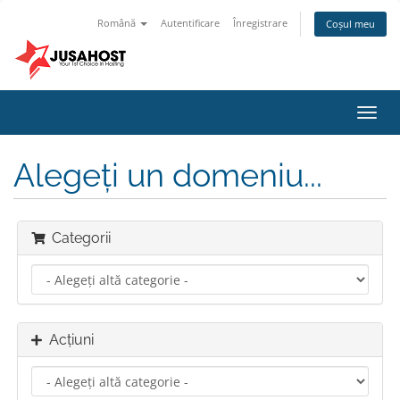
Română
Autentificare
Înregistrare
Coșul meu
Navi
Toggl
Alegeți un domeniu...
Categorii
Acțiuni