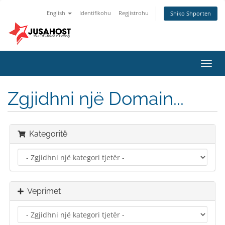
English
Identifikohu
Regjistrohu
Shiko Shporten
Toggl
navig
Zgjidhni një Domain...
Kategoritë
Veprimet