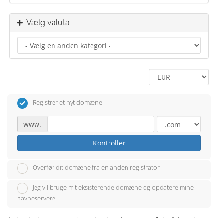
Vælg valuta
Registrer et nyt domæne
www.
Kontroller
Overfør dit domæne fra en anden registrator
Jeg vil bruge mit eksisterende domæne og opdatere mine
navneservere