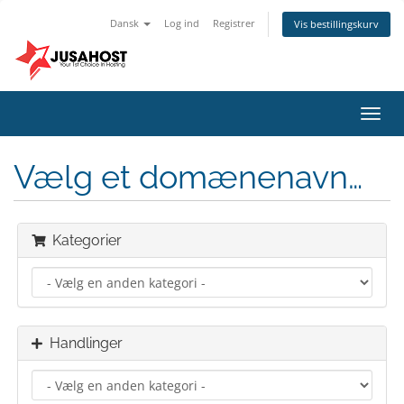
Dansk
Log ind
Registrer
Vis bestillingskurv
Skift
navig
Vælg et domænenavn…
Kategorier
Handlinger