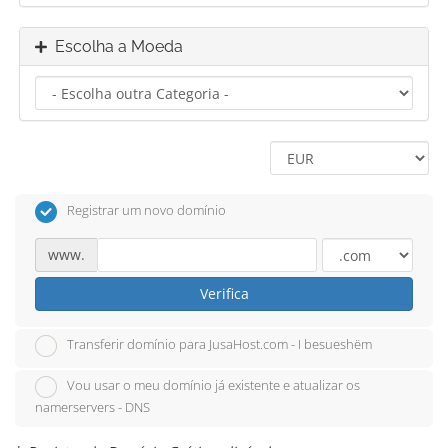
Escolha a Moeda
Registrar um novo domínio
www.
Verifica
Transferir domínio para JusaHost.com - I besueshëm
Vou usar o meu domínio já existente e atualizar os
namerservers - DNS