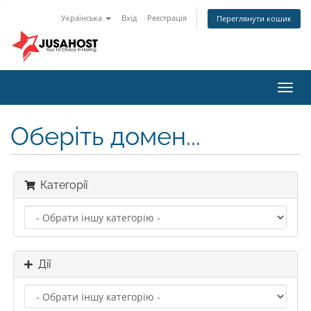
Українська
Вхід
Реєстрація
Переглянути кошик
Пере
наві
Оберіть домен...
Категорії
Дії