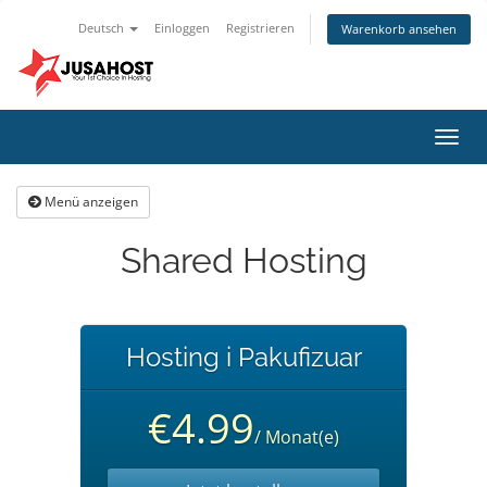
Deutsch
Einloggen
Registrieren
Warenkorb ansehen
Navig
ein-/
Menü anzeigen
Shared Hosting
Hosting i Pakufizuar
€4.99
/ Monat(e)