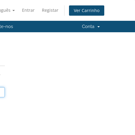
uguês
Entrar
Registar
Ver Carrinho
te-nos
Conta
.