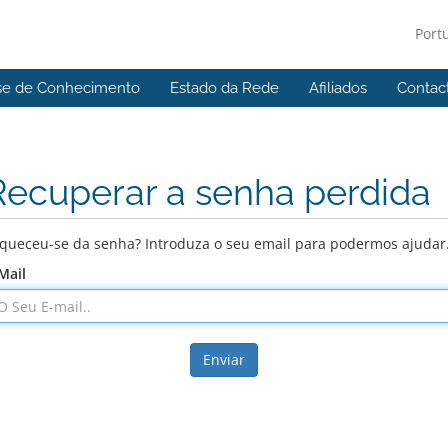
Port
se de Conhecimento
Estado da Rede
Afiliados
Contac
Recuperar a senha perdida
queceu-se da senha? Introduza o seu email para podermos ajudar
Mail
Enviar