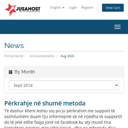
English
Login
Register
View Cart
Toggl
navig
News
Portal Home
Announcements
Aug 2026
By Month
Përkrahje në shumë metoda
Të dashur klient Ashtu siq po ju përkrahim me support të
vazhdushëm duam t’ju informojmë së në rrjedha të supportit
do të jetë edhe faqja jonë në facebook ku aty mund t’na
kontaktoni përmes mesazhit privat , dhe ne mbrenda disa