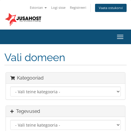
Estonian
Logi sisse
Registreeri
Vaata ostukorvi
Lülit
navig
Vali domeen
Kategooriad
Tegevused