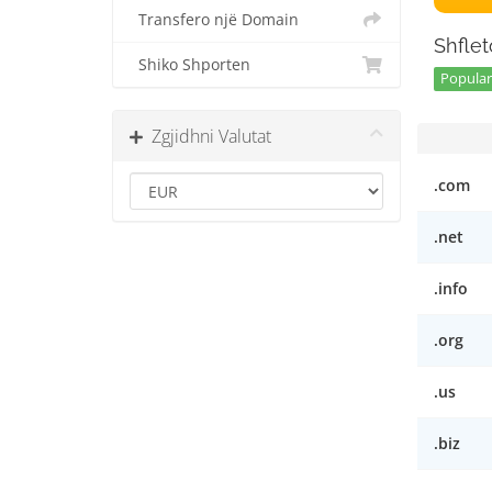
Transfero një Domain
Shflet
Shiko Shporten
Popular 
Zgjidhni Valutat
.com
.net
.info
.org
.us
.biz