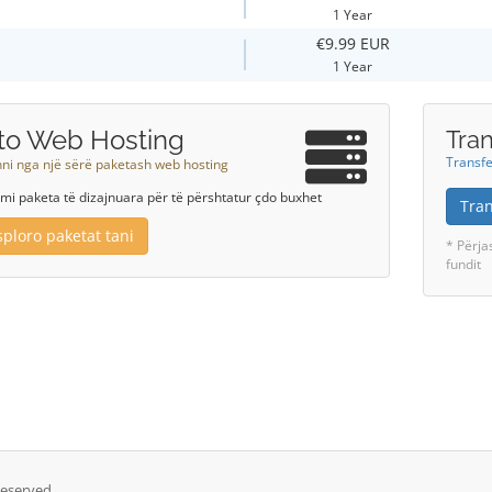
1 Year
€9.99 EUR
1 Year
to Web Hosting
Tra
Transfe
hni nga një sërë paketash web hosting
mi paketa të dizajnuara për të përshtatur çdo buxhet
Tra
sploro paketat tani
* Përja
fundit
Reserved.