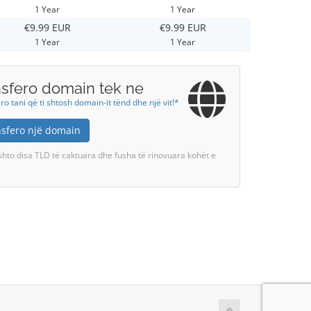
1 Year
1 Year
€9.99 EUR
€9.99 EUR
1 Year
1 Year
nsfero domain tek ne
ro tani që ti shtosh domain-it tënd dhe një vit!*
nsfero një domain
shto disa TLD të caktuara dhe fusha të rinovuara kohët e