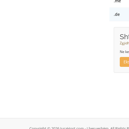
.me
.de
Sh
Zgjid
Ne ke
Ek
Copyright © 2026 JusaHost.com - I besueshëm. All Rights 