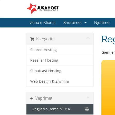
Zona e Klientit
Shërbimet
Njoftime
Reg
Kategoritë
Shared Hosting
Gjeni e
Reseller Hosting
Shoutcast Hosting
Web Design & Zhvillim
Veprimet
Regjistro Domain Të Ri