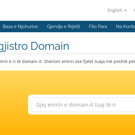
English
Baza e Njohurive
Gjendja e Rrjetit
Fito Para
Na Konta
jistro Domain
mrin e ri të domain-it. Shenoni emrin ose fjalet tuaja më poshtë p