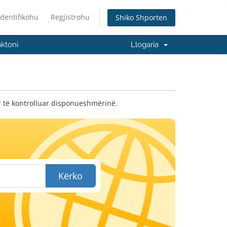
Identifikohu
Regjistrohu
Shiko Shporten
ktoni
Llogaria
ër të kontrolluar disponueshmërinë.
Kërko