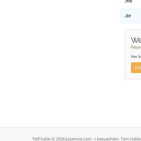
.me
.de
We
İhtiy
Her b
Pa
Telif hakkı © 2026 JusaHost.com - I besueshëm. Tüm Hakları