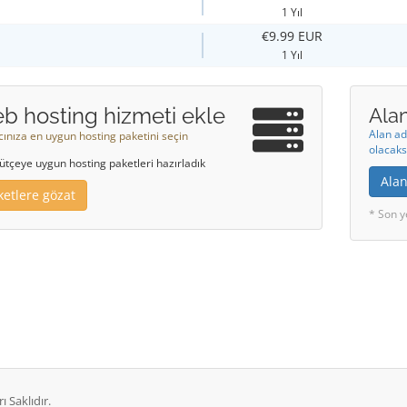
1 Yıl
€9.99 EUR
1 Yıl
b hosting hizmeti ekle
Alan
Alan ad
acınıza en uygun hosting paketini seçin
olacaks
ütçeye uygun hosting paketleri hazırladık
Alan
ketlere gözat
* Son y
 Saklıdır.