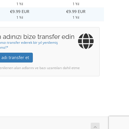
1 Yıl
1 Yıl
€9.99 EUR
€9.99 EUR
1 Yıl
1 Yıl
 adınızı bize transfer edin
ınızı transfer ederek bir yıl yenilemiş
ınız!*
 adı transfer et
enilenen alan adlarını ve bazı uzantıları dahil etme