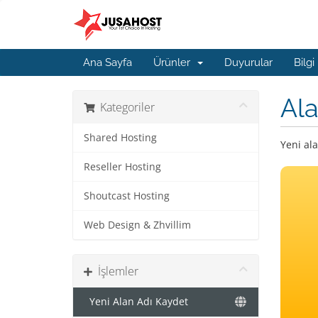
Ana Sayfa
Ürünler
Duyurular
Bilgi
Ala
Kategoriler
Shared Hosting
Yeni ala
Reseller Hosting
Shoutcast Hosting
Web Design & Zhvillim
İşlemler
Yeni Alan Adı Kaydet