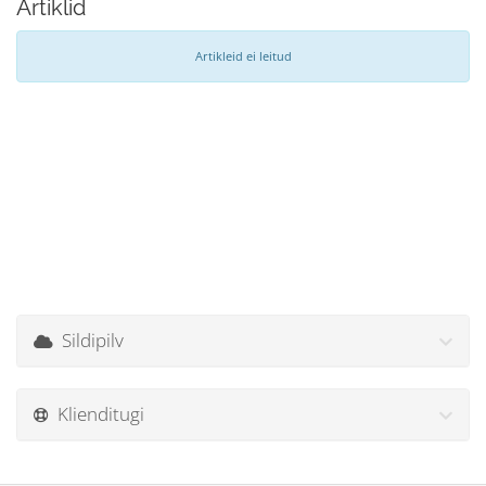
Artiklid
Artikleid ei leitud
Sildipilv
Klienditugi