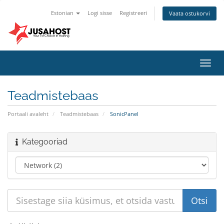
Estonian
Logi sisse
Registreeri
Vaata ostukorvi
Lülit
navig
Teadmistebaas
Portaali avaleht
Teadmistebaas
SonicPanel
Kategooriad