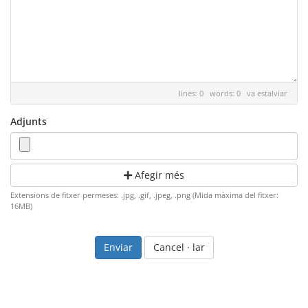
lines: 0 words: 0
va estalviar
Adjunts
Afegir més
Extensions de fitxer permeses: .jpg, .gif, .jpeg, .png (Mida màxima del fitxer:
16MB)
Cancel · lar