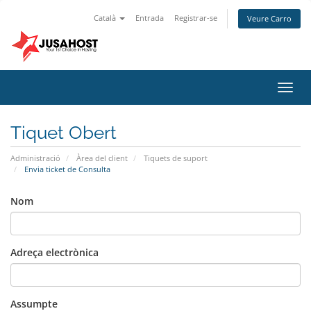
Català
Entrada
Registrar-se
Veure Carro
Canv
la
nave
Tiquet Obert
Administració
Àrea del client
Tiquets de suport
Envia ticket de Consulta
Nom
Adreça electrònica
Assumpte