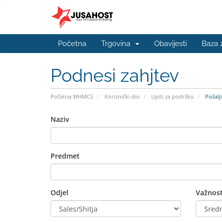
Početna
Trgovina
Obavijesti
Baza 
Podnesi zahjtev
Početna WHMCS
Korisnički dio
Upiti za podršku
Pošalji
Naziv
Predmet
Odjel
Važnos