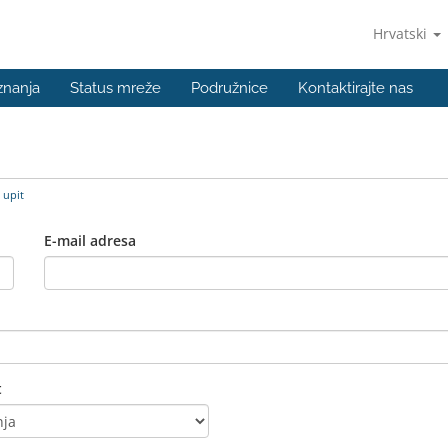
Hrvatski
znanja
Status mreže
Podružnice
Kontaktirajte nas
 upit
E-mail adresa
t