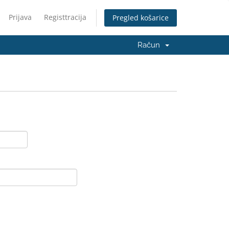
Prijava
Registtracija
Pregled košarice
Račun