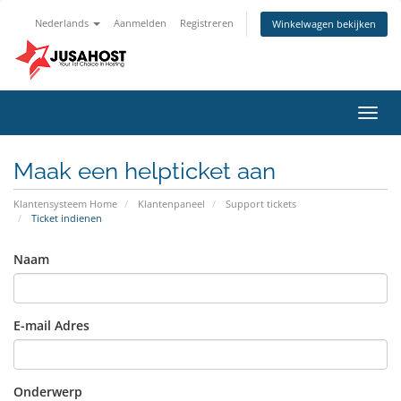
Nederlands
Aanmelden
Registreren
Winkelwagen bekijken
Navig
in-/u
Maak een helpticket aan
Klantensysteem Home
Klantenpaneel
Support tickets
Ticket indienen
Naam
E-mail Adres
Onderwerp