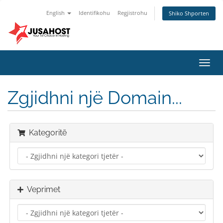
English
Identifikohu
Regjistrohu
Shiko Shporten
Toggl
navig
Zgjidhni një Domain...
Kategoritë
Veprimet