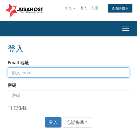
中文
登入
註冊
查看購物車
切
換
導
登入
覽
Email 地址
密碼
記住我
忘記密碼？