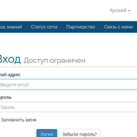
Русский
за знаний
Статус сети
Партнерство
Связь с нами
Вход
Доступ ограничен
ail-адрес
ароль
Запомнить меня
Забыли пароль?