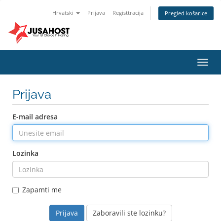
Hrvatski
Prijava
Registtracija
Pregled košarice
Preba
navig
Prijava
E-mail adresa
Lozinka
Zapamti me
Zaboravili ste lozinku?